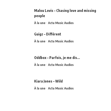
Malou Lovis – Chasing love and missing
people
À la une
Actu Music Audios
Guigz – Différent
À la une
Actu Music Audios
Oddbox – Parfois, je me dis…
À la une
Actu Music Audios
Kiara Jones – Wild
À la une
Actu Music Audios