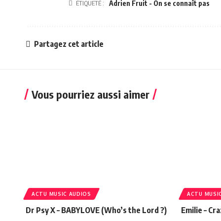
ÉTIQUETÉ :
Adrien Fruit - On se connaît pas
Partagez cet article
Vous pourriez aussi aimer
ACTU MUSIC AUDIOS
ACTU MUSI
Dr Psy X – BABYLOVE (Who’s the Lord ?)
Emilie – Cr