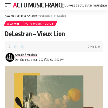
ACTU MUSIC FRANCE
Suivez l'actualité musicale
Actu Music France
>
À la une
>
DeLestran – Vieux Lion
À LA UNE
ACTU MUSIC AUDIOS
DeLestran – Vieux Lion
0 Min Lire
Actualité Musicale
Dernière mise à jour : 2026/05/16 at 3:32 PM