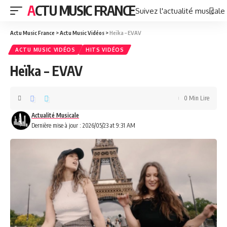
ACTU MUSIC FRANCE
Suivez l'actualité musicale
Actu Music France
>
Actu Music Vidéos
>
Heïka – EVAV
ACTU MUSIC VIDÉOS
HITS VIDÉOS
Heïka – EVAV
0 Min Lire
Actualité Musicale
Dernière mise à jour : 2026/05/23 at 9:31 AM