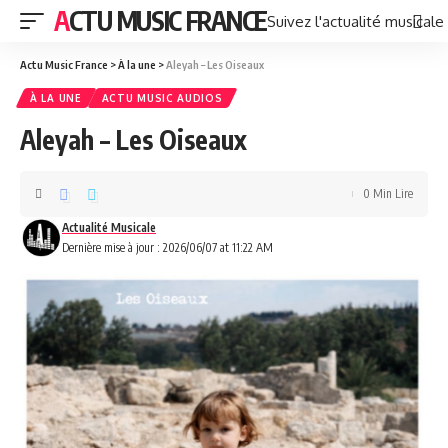
ACTU MUSIC FRANCE
Suivez l'actualité musicale
Actu Music France
>
À la une
>
Aleyah – Les Oiseaux
À LA UNE
ACTU MUSIC AUDIOS
Aleyah – Les Oiseaux
0 Min Lire
Actualité Musicale
Dernière mise à jour : 2026/06/07 at 11:22 AM