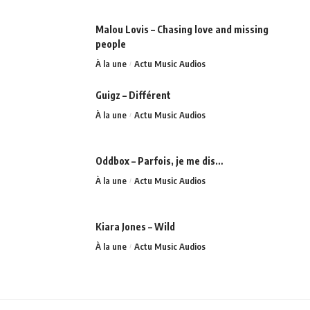
Malou Lovis – Chasing love and missing
people
À la une
Actu Music Audios
Guigz – Différent
À la une
Actu Music Audios
Oddbox – Parfois, je me dis…
À la une
Actu Music Audios
Kiara Jones – Wild
À la une
Actu Music Audios