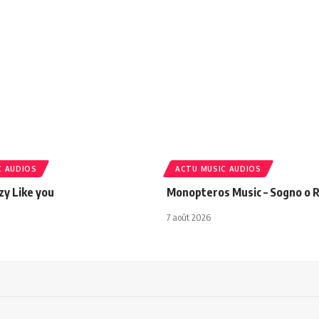
C AUDIOS
ACTU MUSIC AUDIOS
azy Like you
Monopteros Music – Sogno o R
7 août 2026