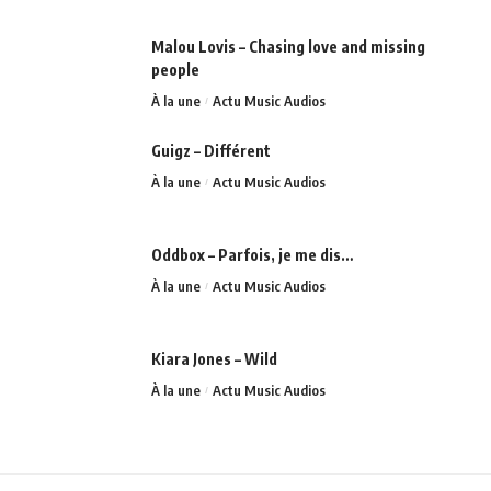
Malou Lovis – Chasing love and missing
people
À la une
Actu Music Audios
Guigz – Différent
À la une
Actu Music Audios
Oddbox – Parfois, je me dis…
À la une
Actu Music Audios
Kiara Jones – Wild
À la une
Actu Music Audios