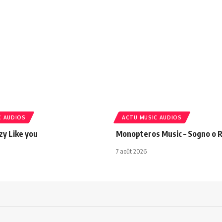
C AUDIOS
ACTU MUSIC AUDIOS
azy Like you
Monopteros Music – Sogno o R
7 août 2026