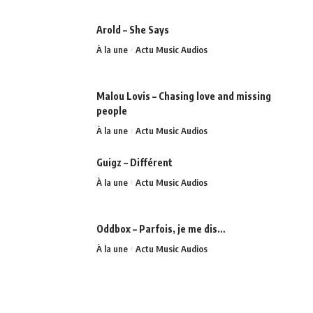
Arold – She Says
À la une
Actu Music Audios
Malou Lovis – Chasing love and missing
people
À la une
Actu Music Audios
Guigz – Différent
À la une
Actu Music Audios
Oddbox – Parfois, je me dis…
À la une
Actu Music Audios