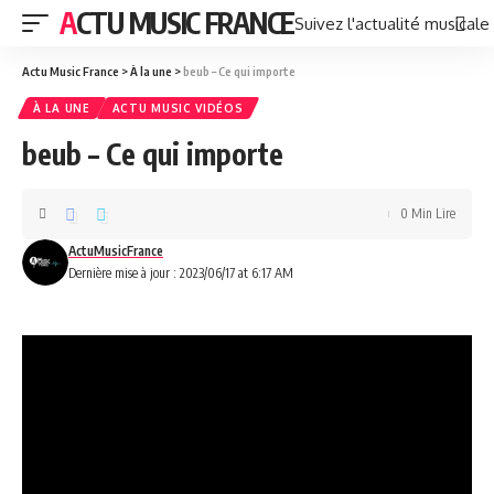
ACTU MUSIC FRANCE
Suivez l'actualité musicale
Actu Music France
>
À la une
>
beub – Ce qui importe
À LA UNE
ACTU MUSIC VIDÉOS
beub – Ce qui importe
0 Min Lire
ActuMusicFrance
Dernière mise à jour : 2023/06/17 at 6:17 AM