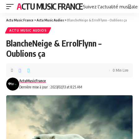
ACTU MUSIC FRANCE
Suivez l'actualité musicale
Actu Music France
>
Actu Music Audios
>
BlancheNeige & ErrolFlynn – Oublions ça
ACTU MUSIC AUDIOS
BlancheNeige & ErrolFlynn –
Oublions ça
0 Min Lire
ActuMusicFrance
Dernière mise à jour : 2023/02/13 at 8:25 AM