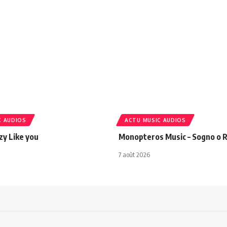
C AUDIOS
ACTU MUSIC AUDIOS
azy Like you
Monopteros Music – Sogno o R
7 août 2026