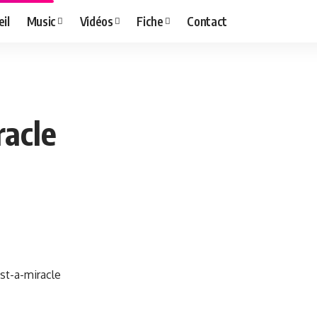
il
Music
Vidéos
Fiche
Contact
racle
st-a-miracle