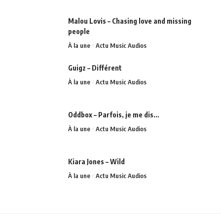
Malou Lovis – Chasing love and missing
people
À la une
Actu Music Audios
Guigz – Différent
À la une
Actu Music Audios
Oddbox – Parfois, je me dis…
À la une
Actu Music Audios
Kiara Jones – Wild
À la une
Actu Music Audios