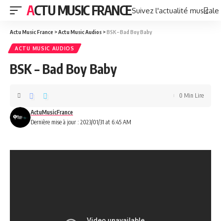
ACTU MUSIC FRANCE
Suivez l'actualité musicale
Actu Music France
>
Actu Music Audios
>
BSK – Bad Boy Baby
ACTU MUSIC AUDIOS
BSK – Bad Boy Baby
0 Min Lire
ActuMusicFrance
Dernière mise à jour : 2023/01/31 at 6:45 AM