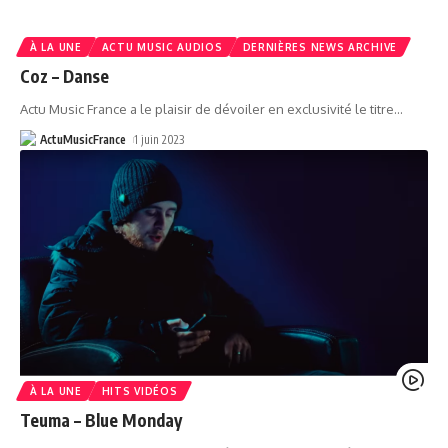
À LA UNE
ACTU MUSIC AUDIOS
DERNIÈRES NEWS ARCHIVE
Coz – Danse
Actu Music France a le plaisir de dévoiler en exclusivité le titre
…
ActuMusicFrance
1 juin 2023
À LA UNE
HITS VIDÉOS
Teuma – Blue Monday