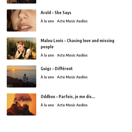
Arold – She Says
À la une
Actu Music Audios
Malou Lovis – Chasing love and missing
people
À la une
Actu Music Audios
Guigz – Différent
À la une
Actu Music Audios
Oddbox – Parfois, je me dis…
À la une
Actu Music Audios