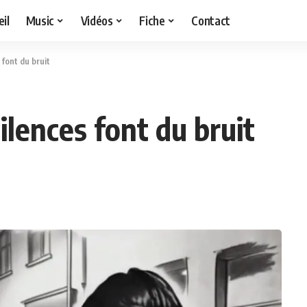
il
Music
Vidéos
Fiche
Contact
 font du bruit
ilences font du bruit