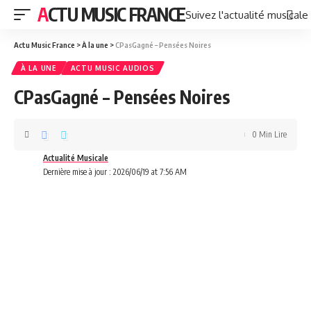
ACTU MUSIC FRANCE
Suivez l'actualité musicale
Actu Music France
>
À la une
>
CPasGagné – Pensées Noires
À LA UNE
ACTU MUSIC AUDIOS
CPasGagné – Pensées Noires
0 Min Lire
Actualité Musicale
Dernière mise à jour : 2026/06/19 at 7:56 AM