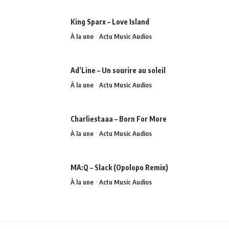
King Sparx – Love Island
À la une
Actu Music Audios
Ad’Line – Un sourire au soleil
À la une
Actu Music Audios
Charliestaaa – Born For More
À la une
Actu Music Audios
MA:Q – Slack (Opolopo Remix)
À la une
Actu Music Audios