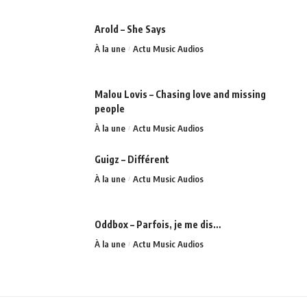
Arold – She Says
À la une
Actu Music Audios
Malou Lovis – Chasing love and missing
people
À la une
Actu Music Audios
Guigz – Différent
À la une
Actu Music Audios
Oddbox – Parfois, je me dis…
À la une
Actu Music Audios