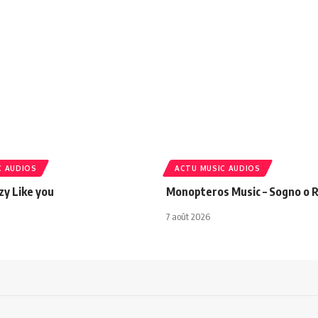
C AUDIOS
ACTU MUSIC AUDIOS
azy Like you
Monopteros Music – Sogno o R
7 août 2026