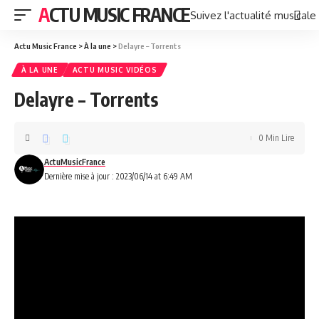
ACTU MUSIC FRANCE
Suivez l'actualité musicale
Actu Music France
>
À la une
>
Delayre – Torrents
À LA UNE
ACTU MUSIC VIDÉOS
Delayre – Torrents
0 Min Lire
ActuMusicFrance
Dernière mise à jour : 2023/06/14 at 6:49 AM