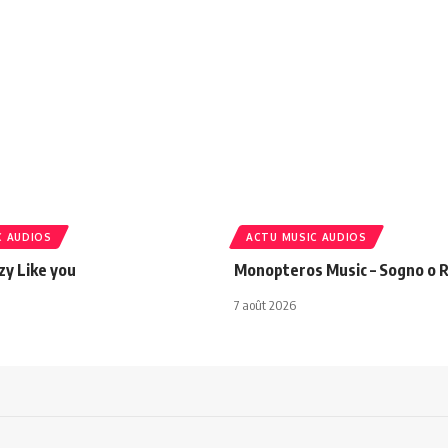
C AUDIOS
ACTU MUSIC AUDIOS
azy Like you
Monopteros Music – Sogno o R
7 août 2026