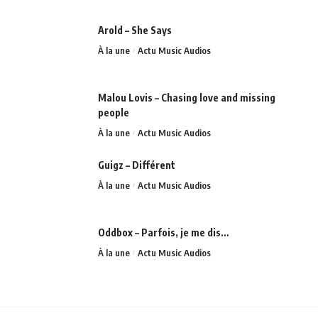
Arold – She Says
À la une
Actu Music Audios
Malou Lovis – Chasing love and missing
people
À la une
Actu Music Audios
Guigz – Différent
À la une
Actu Music Audios
Oddbox – Parfois, je me dis…
À la une
Actu Music Audios