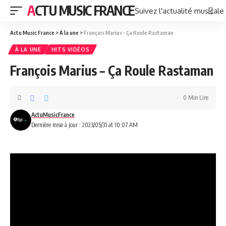
ACTU MUSIC FRANCE
Suivez l'actualité musicale
Actu Music France
>
À la une
>
François Marius – Ça Roule Rastaman
À LA UNE
HITS VIDÉOS
François Marius – Ça Roule Rastaman
0 Min Lire
ActuMusicFrance
Dernière mise à jour : 2023/05/31 at 10:07 AM