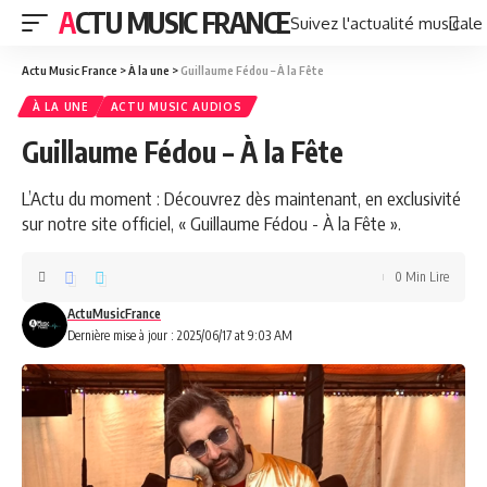
ACTU MUSIC FRANCE
Suivez l'actualité musicale
Actu Music France
>
À la une
>
Guillaume Fédou – À la Fête
À LA UNE
ACTU MUSIC AUDIOS
Guillaume Fédou – À la Fête
L’Actu du moment : Découvrez dès maintenant, en exclusivité
sur notre site officiel, « Guillaume Fédou - À la Fête ».
0 Min Lire
ActuMusicFrance
Dernière mise à jour : 2025/06/17 at 9:03 AM