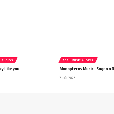
C AUDIOS
ACTU MUSIC AUDIOS
azy Like you
Monopteros Music – Sogno o R
7 août 2026