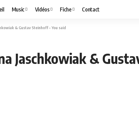
il
Music
Vidéos
Fiche
Contact
chkowiak & Gustav Steinhoff – You said
tina Jaschkowiak & Gustav