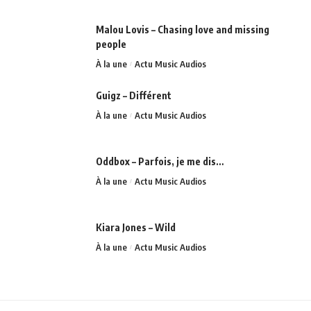
Malou Lovis – Chasing love and missing
people
À la une
Actu Music Audios
Guigz – Différent
À la une
Actu Music Audios
Oddbox – Parfois, je me dis…
À la une
Actu Music Audios
Kiara Jones – Wild
À la une
Actu Music Audios