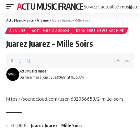
ACTU MUSIC FRANCE
Suivez l'actualité musicale
Actu Music France
>
À la une
>
Juarez Juarez – Mille Soirs
À LA UNE
ACTU MUSIC AUDIOS
DERNIÈRES NEWS ARCHIVE
Juarez Juarez – Mille Soirs
0 Min Lire
ActuMusicFrance
Dernière mise à jour : 2023/06/21 at 9:26 AM
https://soundcloud.com/user-632056653/2-mille-soirs
Juarez Juarez - Mille Soirs
ÉTIQUETÉ :