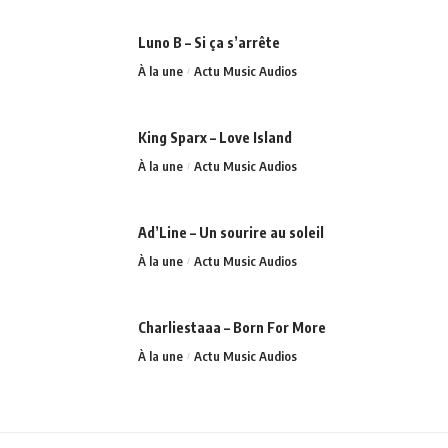
Luno B – Si ça s’arrête
À la une
Actu Music Audios
King Sparx – Love Island
À la une
Actu Music Audios
Ad’Line – Un sourire au soleil
À la une
Actu Music Audios
Charliestaaa – Born For More
À la une
Actu Music Audios