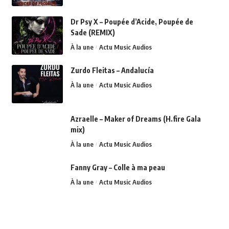
Dr Psy X – Poupée d’Acide, Poupée de
Sade (REMIX)
À la une
Actu Music Audios
Zurdo Fleitas – Andalucía
À la une
Actu Music Audios
Azraelle – Maker of Dreams (H.fire Gala
mix)
À la une
Actu Music Audios
Fanny Gray – Colle à ma peau
À la une
Actu Music Audios