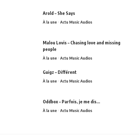
Arold – She Says
À la une
Actu Music Audios
Malou Lovis – Chasing love and missing
people
À la une
Actu Music Audios
Guigz – Différent
À la une
Actu Music Audios
Oddbox – Parfois, je me dis…
À la une
Actu Music Audios