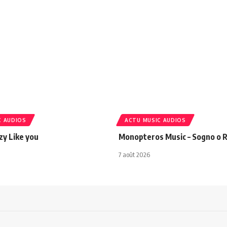
C AUDIOS
ACTU MUSIC AUDIOS
azy Like you
Monopteros Music – Sogno o R
7 août 2026