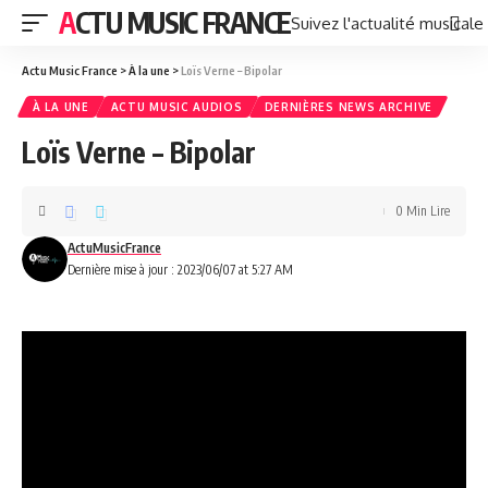
ACTU MUSIC FRANCE
Suivez l'actualité musicale
Actu Music France
>
À la une
>
Loïs Verne – Bipolar
À LA UNE
ACTU MUSIC AUDIOS
DERNIÈRES NEWS ARCHIVE
Loïs Verne – Bipolar
0 Min Lire
ActuMusicFrance
Dernière mise à jour : 2023/06/07 at 5:27 AM