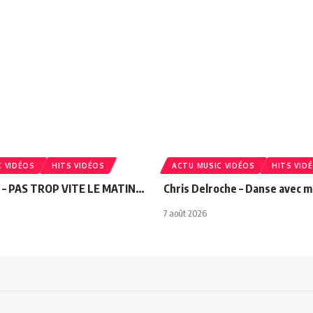
C VIDÉOS
HITS VIDÉOS
ACTU MUSIC VIDÉOS
HITS VID
a – PAS TROP VITE LE MATIN…
Chris Delroche – Danse avec m
7 août 2026