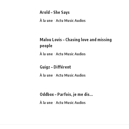
Arold – She Says
À la une
Actu Music Audios
Malou Lovis – Chasing love and missing
people
À la une
Actu Music Audios
Guigz – Différent
À la une
Actu Music Audios
Oddbox – Parfois, je me dis…
À la une
Actu Music Audios