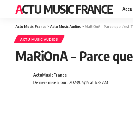
ACTU MUSIC FRANCE
Accue
Actu Music France
>
Actu Music Audios
>
MaRiOnA – Parce que c’est T
ACTU MUSIC AUDIOS
MaRiOnA – Parce que 
ActuMusicFrance
Dernière mise à jour : 2023/04/14 at 6:33 AM