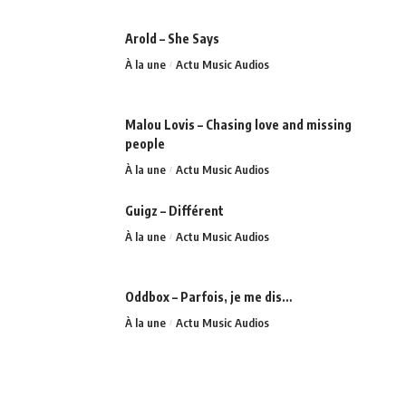
Arold – She Says
À la une
Actu Music Audios
Malou Lovis – Chasing love and missing
people
À la une
Actu Music Audios
Guigz – Différent
À la une
Actu Music Audios
Oddbox – Parfois, je me dis…
À la une
Actu Music Audios