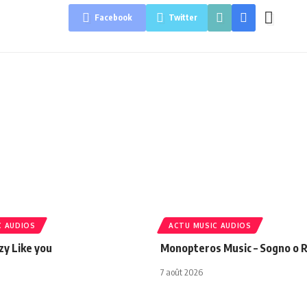
Facebook
Twitter
C AUDIOS
ACTU MUSIC AUDIOS
azy Like you
Monopteros Music – Sogno o R
7 août 2026