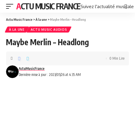
ACTU MUSIC FRANCE
Suivez l'actualité musicale
Actu Music France
>
À la une
>
Maybe Merlin – Headlong
À LA UNE
ACTU MUSIC AUDIOS
Maybe Merlin – Headlong
0 Min Lire
ActuMusicFrance
Dernière mise à jour : 2023/05/26 at 4:35 AM