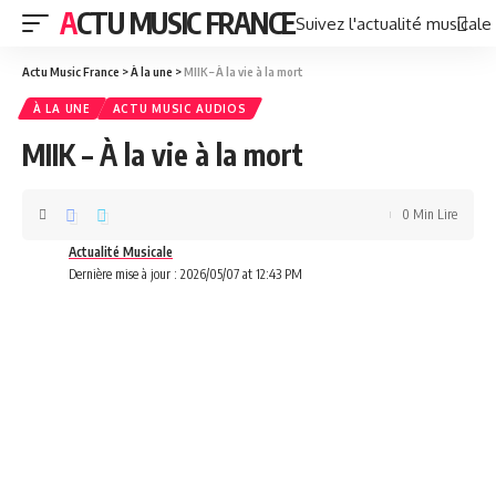
ACTU MUSIC FRANCE
Suivez l'actualité musicale
Actu Music France
>
À la une
>
MIIK – À la vie à la mort
À LA UNE
ACTU MUSIC AUDIOS
MIIK – À la vie à la mort
0 Min Lire
Actualité Musicale
Dernière mise à jour : 2026/05/07 at 12:43 PM