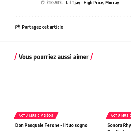
ÉTIQUETÉ :
Lil Tjay - High Price
,
Morray
Partagez cet article
Vous pourriez aussi aimer
ACTU MUSIC VIDÉOS
ACTU MUSI
Don Pasquale Ferone – Il tuo sogno
Sonora Rhyt