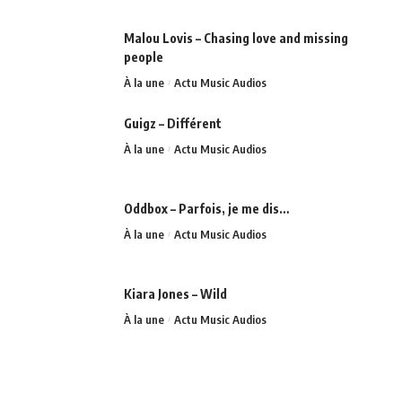
Malou Lovis – Chasing love and missing
people
À la une
Actu Music Audios
Guigz – Différent
À la une
Actu Music Audios
Oddbox – Parfois, je me dis…
À la une
Actu Music Audios
Kiara Jones – Wild
À la une
Actu Music Audios