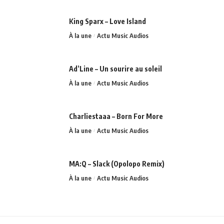
King Sparx – Love Island
À la une
Actu Music Audios
Ad’Line – Un sourire au soleil
À la une
Actu Music Audios
Charliestaaa – Born For More
À la une
Actu Music Audios
MA:Q – Slack (Opolopo Remix)
À la une
Actu Music Audios