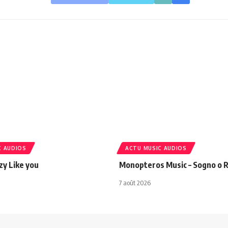
C AUDIOS
ACTU MUSIC AUDIOS
azy Like you
Monopteros Music – Sogno o R
7 août 2026