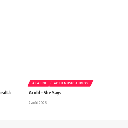
À LA UNE
ACTU MUSIC AUDIOS
ealtà
Arold – She Says
7 août 2026