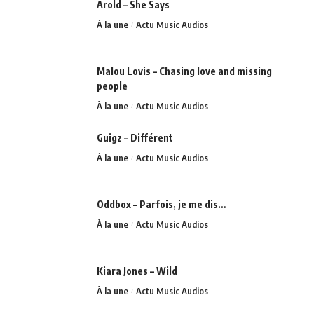
Arold – She Says
À la une
Actu Music Audios
Malou Lovis – Chasing love and missing
people
À la une
Actu Music Audios
Guigz – Différent
À la une
Actu Music Audios
Oddbox – Parfois, je me dis…
À la une
Actu Music Audios
Kiara Jones – Wild
À la une
Actu Music Audios