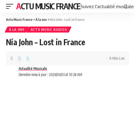
ACTU MUSIC FRANCE
Suivez l'actualité musicale
Actu Music France
>
À la une
>
Nia John – Lost in France
À LA UNE
ACTU MUSIC AUDIOS
Nia John – Lost in France
0 Min Lire
Actualité Musicale
Dernière mise à jour : 2026/06/13 at 10:28 AM