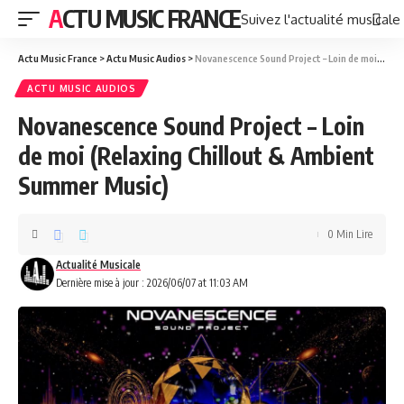
ACTU MUSIC FRANCE
Suivez l'actualité musicale
Actu Music France
>
Actu Music Audios
>
Novanescence Sound Project – Loin de moi (Relaxing Chillout & Ambient Summer Music)
ACTU MUSIC AUDIOS
Novanescence Sound Project – Loin
de moi (Relaxing Chillout & Ambient
Summer Music)
0 Min Lire
Actualité Musicale
Dernière mise à jour : 2026/06/07 at 11:03 AM