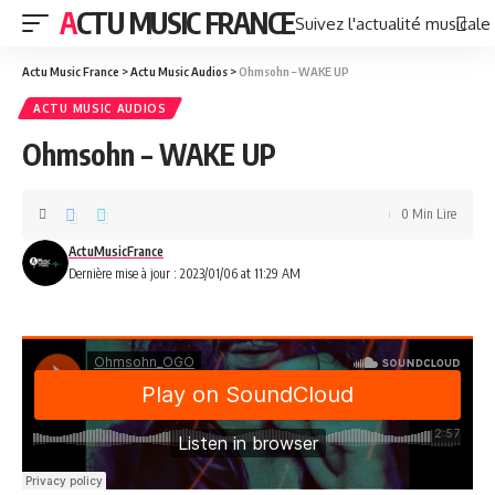
ACTU MUSIC FRANCE
Suivez l'actualité musicale
Actu Music France
>
Actu Music Audios
>
Ohmsohn – WAKE UP
ACTU MUSIC AUDIOS
Ohmsohn – WAKE UP
0 Min Lire
ActuMusicFrance
Dernière mise à jour : 2023/01/06 at 11:29 AM