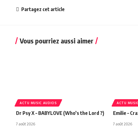
Partagez cet article
Vous pourriez aussi aimer
ACTU MUSIC AUDIOS
ACTU MUSI
Dr Psy X – BABYLOVE (Who’s the Lord ?)
Emilie – Cr
7 août 2026
7 août 2026