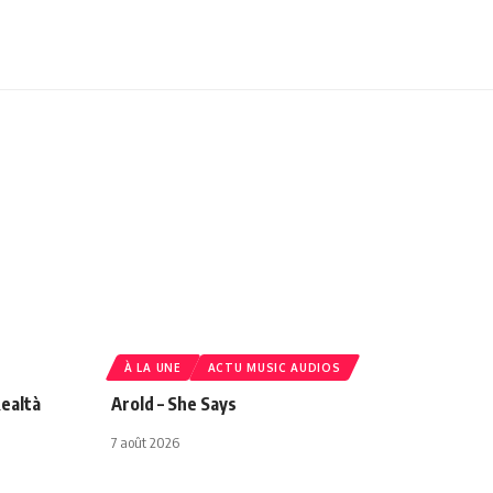
À LA UNE
ACTU MUSIC AUDIOS
ealtà
Arold – She Says
7 août 2026