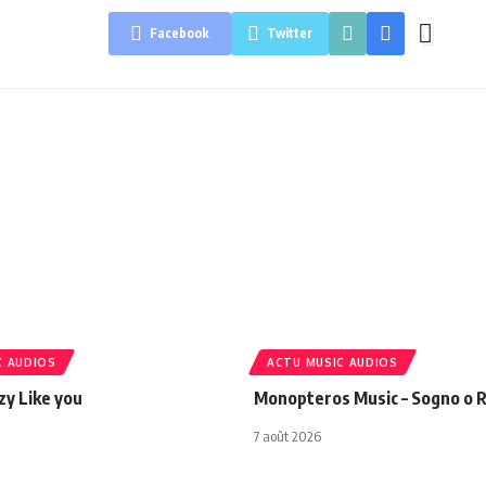
Facebook
Twitter
C AUDIOS
ACTU MUSIC AUDIOS
azy Like you
Monopteros Music – Sogno o R
7 août 2026