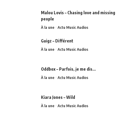
Malou Lovis – Chasing love and missing
people
À la une
Actu Music Audios
Guigz – Différent
À la une
Actu Music Audios
Oddbox – Parfois, je me dis…
À la une
Actu Music Audios
Kiara Jones – Wild
À la une
Actu Music Audios