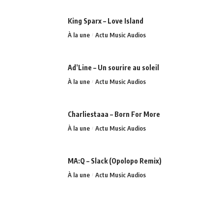
King Sparx – Love Island
À la une
Actu Music Audios
Ad’Line – Un sourire au soleil
À la une
Actu Music Audios
Charliestaaa – Born For More
À la une
Actu Music Audios
MA:Q – Slack (Opolopo Remix)
À la une
Actu Music Audios