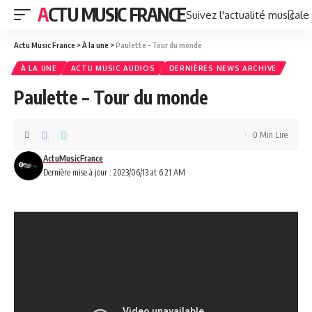
ACTU MUSIC FRANCE
Suivez l'actualité musicale
Actu Music France
>
À la une
>
Paulette – Tour du monde
À LA UNE
ACTU MUSIC AUDIOS
DERNIÈRES NEWS ARCHIVE
Paulette – Tour du monde
0 Min Lire
ActuMusicFrance
Dernière mise à jour : 2023/06/13 at 6:21 AM