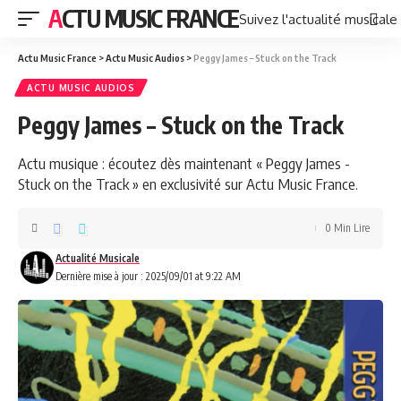
ACTU MUSIC FRANCE
Suivez l'actualité musicale
Actu Music France
>
Actu Music Audios
>
Peggy James – Stuck on the Track
ACTU MUSIC AUDIOS
Peggy James – Stuck on the Track
Actu musique : écoutez dès maintenant « Peggy James -
Stuck on the Track » en exclusivité sur Actu Music France.
0 Min Lire
Actualité Musicale
Dernière mise à jour : 2025/09/01 at 9:22 AM