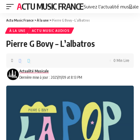
ACTU MUSIC FRANCE
Suivez l'actualité musicale
Actu Music France
>
À la une
>
Pierre G Bovy – L’albatros
À LA UNE
ACTU MUSIC AUDIOS
Pierre G Bovy – L’albatros
0 Min Lire
Actualité Musicale
Dernière mise à jour : 2025/11/09 at 8:13 PM