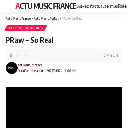
ACTU MUSIC FRANCE
Suivez l'actualité musicale
Actu Music France
>
Actu Music Audios
>
PRaw – So Real
ACTU MUSIC AUDIOS
PRaw – So Real
0 Min Lire
ActuMusicFrance
Dernière mise à jour : 2023/01/17 at 9:06 AM