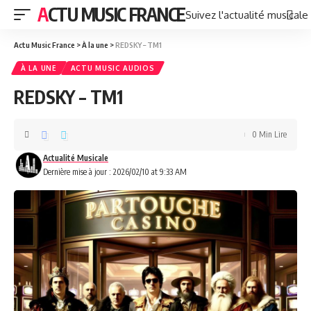
ACTU MUSIC FRANCE
Suivez l'actualité musicale
Actu Music France
>
À la une
>
REDSKY – TM1
À LA UNE
ACTU MUSIC AUDIOS
REDSKY – TM1
0 Min Lire
Actualité Musicale
Dernière mise à jour : 2026/02/10 at 9:33 AM