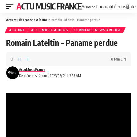
ACTU MUSIC FRANCE
Suivez l'actualité musicale
Actu Music France
>
À la une
>
Romain Lateltin – Paname perdue
À LA UNE
ACTU MUSIC AUDIOS
DERNIÈRES NEWS ARCHIVE
Romain Lateltin – Paname perdue
0 Min Lire
ActuMusicFrance
Dernière mise à jour : 2023/05/12 at 3:35 AM