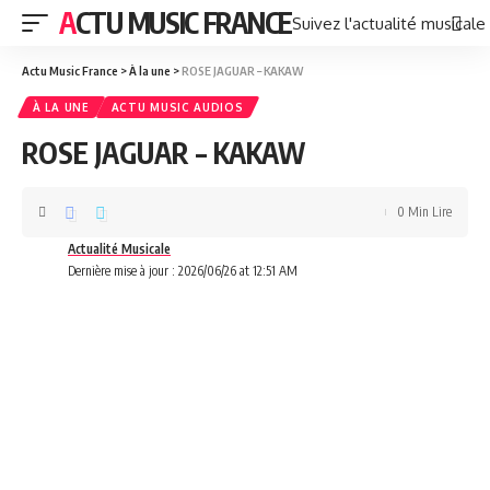
ACTU MUSIC FRANCE
Suivez l'actualité musicale
Actu Music France
>
À la une
>
ROSE JAGUAR – KAKAW
À LA UNE
ACTU MUSIC AUDIOS
ROSE JAGUAR – KAKAW
0 Min Lire
Actualité Musicale
Dernière mise à jour : 2026/06/26 at 12:51 AM