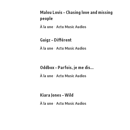
Malou Lovis – Chasing love and missing
people
À la une
Actu Music Audios
Guigz – Différent
À la une
Actu Music Audios
Oddbox – Parfois, je me dis…
À la une
Actu Music Audios
Kiara Jones – Wild
À la une
Actu Music Audios