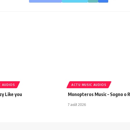
C AUDIOS
ACTU MUSIC AUDIOS
azy Like you
Monopteros Music – Sogno o R
7 août 2026