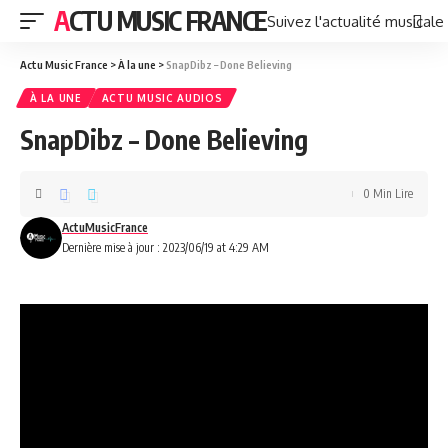
ACTU MUSIC FRANCE
Suivez l'actualité musicale
Actu Music France
>
À la une
>
SnapDibz – Done Believing
À LA UNE
ACTU MUSIC AUDIOS
SnapDibz – Done Believing
0 Min Lire
ActuMusicFrance
Dernière mise à jour : 2023/06/19 at 4:29 AM