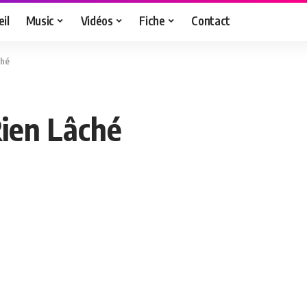
il
Music
Vidéos
Fiche
Contact
ché
ien Lâché