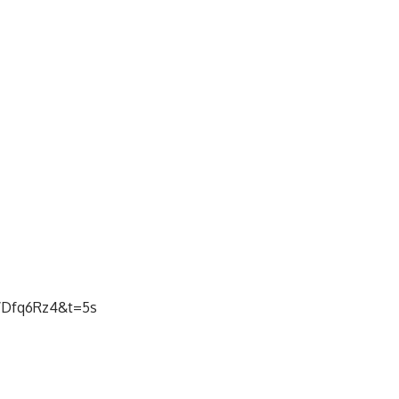
WDfq6Rz4&t=5s