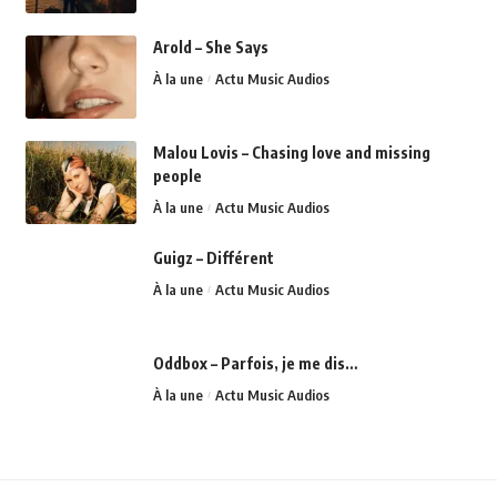
Arold – She Says
À la une
Actu Music Audios
Malou Lovis – Chasing love and missing
people
À la une
Actu Music Audios
Guigz – Différent
À la une
Actu Music Audios
Oddbox – Parfois, je me dis…
À la une
Actu Music Audios