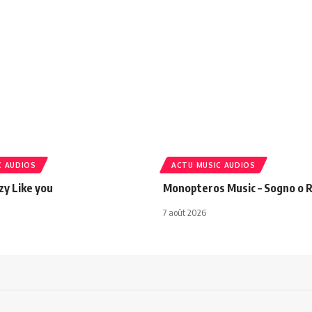
C AUDIOS
ACTU MUSIC AUDIOS
azy Like you
Monopteros Music – Sogno o R
7 août 2026