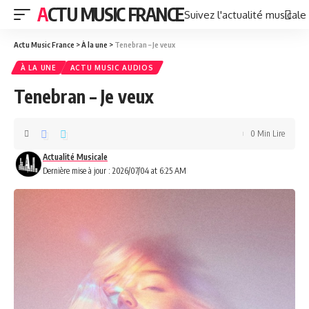
ACTU MUSIC FRANCE
Suivez l'actualité musicale
Actu Music France
>
À la une
>
Tenebran – Je veux
À LA UNE
ACTU MUSIC AUDIOS
Tenebran – Je veux
0 Min Lire
Actualité Musicale
Dernière mise à jour : 2026/07/04 at 6:25 AM