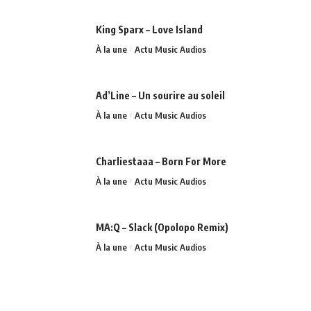
King Sparx – Love Island
À la une
Actu Music Audios
Ad’Line – Un sourire au soleil
À la une
Actu Music Audios
Charliestaaa – Born For More
À la une
Actu Music Audios
MA:Q – Slack (Opolopo Remix)
À la une
Actu Music Audios